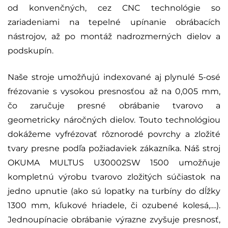
od konvenčných, cez CNC technológie so
zariadeniami na tepelné upínanie obrábacích
nástrojov, až po montáž nadrozmerných dielov a
podskupín.
Naše stroje umožňujú indexované aj plynulé 5-osé
frézovanie s vysokou presnosťou až na 0,005 mm,
čo zaručuje presné obrábanie tvarovo a
geometricky náročných dielov. Touto technológiou
dokážeme vyfrézovať rôznorodé povrchy a zložité
tvary presne podľa požiadaviek zákazníka. Náš stroj
OKUMA MULTUS U30002SW 1500 umožňuje
kompletnú výrobu tvarovo zložitých súčiastok na
jedno upnutie (ako sú lopatky na turbíny do dĺžky
1300 mm, kľukové hriadele, či ozubené kolesá,....).
Jednoupínacie obrábanie výrazne zvyšuje presnosť,