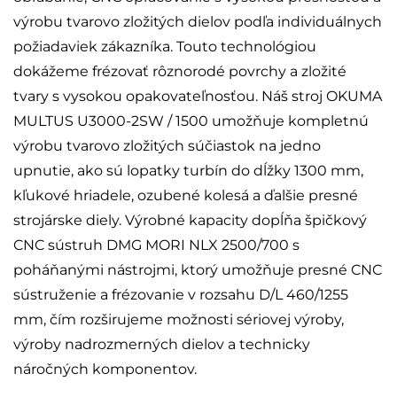
výrobu tvarovo zložitých dielov podľa individuálnych
požiadaviek zákazníka. Touto technológiou
dokážeme frézovať rôznorodé povrchy a zložité
tvary s vysokou opakovateľnosťou. Náš stroj OKUMA
MULTUS U3000-2SW / 1500 umožňuje kompletnú
výrobu tvarovo zložitých súčiastok na jedno
upnutie, ako sú lopatky turbín do dĺžky 1300 mm,
kľukové hriadele, ozubené kolesá a ďalšie presné
strojárske diely. Výrobné kapacity dopĺňa špičkový
CNC sústruh DMG MORI NLX 2500/700 s
poháňanými nástrojmi, ktorý umožňuje presné CNC
sústruženie a frézovanie v rozsahu D/L 460/1255
mm, čím rozširujeme možnosti sériovej výroby,
výroby nadrozmerných dielov a technicky
náročných komponentov.