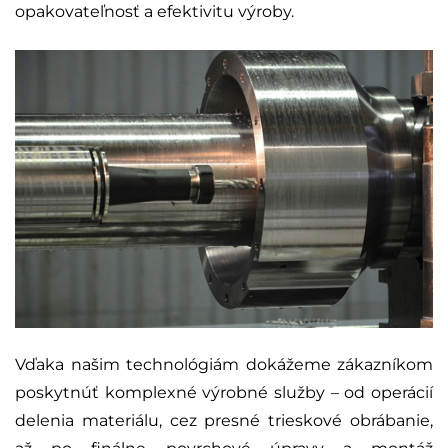
opakovateľnosť a efektivitu výroby.
Vďaka našim technológiám dokážeme zákazníkom
poskytnúť komplexné výrobné služby – od operácií
delenia materiálu, cez presné trieskové obrábanie,