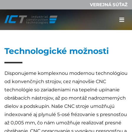
VEREJNÁ SÚŤAŽ
Technologické možnosti
Disponujeme komplexnou modernou technológiou
od konvenčných strojov, cez najnovšie CNC
technológie so zariadeniami na tepelné upínanie
obrábacích nástrojov, až po montáž nadrozmerných
dielov a podskupín. Naše CNC stroje umožňujú
indexované aj plynulé 5-osé frézovanie s presnosťou
až 0,005 mm, čo nám umožňuje realizovať presné
obrábanie, CNC opracovanie s vysokou presnosťou a