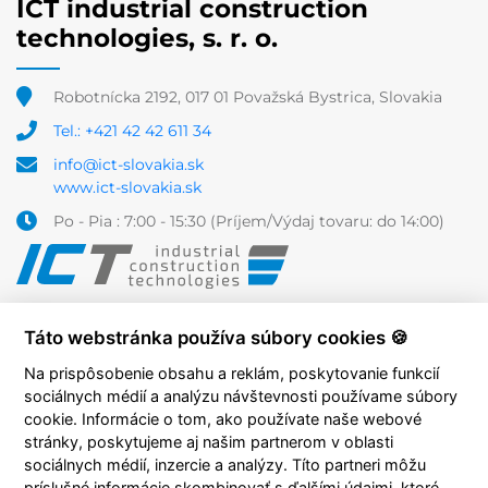
ICT industrial construction
technologies, s. r. o.
Robotnícka 2192, 017 01 Považská Bystrica, Slovakia
Tel.: +421 42 42 611 34
info@ict-slovakia.sk
www.ict-slovakia.sk
Po - Pia : 7:00 - 15:30 (Príjem/Výdaj tovaru: do 14:00)
Táto webstránka používa súbory cookies 🍪
Na prispôsobenie obsahu a reklám, poskytovanie funkcií
sociálnych médií a analýzu návštevnosti používame súbory
cookie. Informácie o tom, ako používate naše webové
stránky, poskytujeme aj našim partnerom v oblasti
sociálnych médií, inzercie a analýzy. Títo partneri môžu
príslušné informácie skombinovať s ďalšími údajmi, ktoré