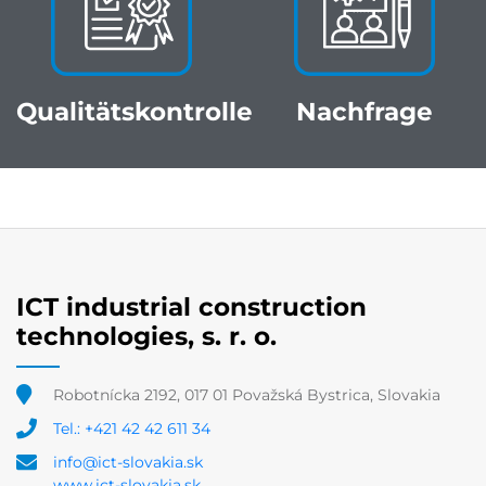
Qualitätskontrolle
Nachfrage
ICT industrial construction
technologies, s. r. o.
Robotnícka 2192, 017 01 Považská Bystrica, Slovakia
Tel.: +421 42 42 611 34
info@ict-slovakia.sk
www.ict-slovakia.sk